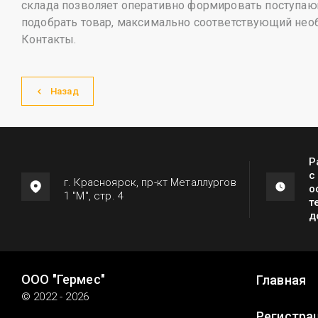
склада позволяет оперативно формировать поступающ
подобрать товар, максимально соответствующий нео
Контакты.
Назад
Р
с
г. Красноярск, пр-кт Металлургов
о
1 "М", стр. 4
т
д
ООО "Гермес"
Главная
© 2022 - 2026
Регистра