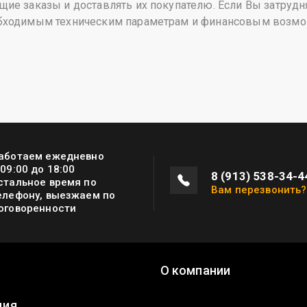
ие заказы и доставлять их покупателю. Если Вы затрудн
бходимым техническим параметрам и финансовым возмож
аботаем ежедневно
 09:00 до 18:00
8 (913) 538-34-4
стальное время по
Вам перезвонить?
елефону, выезжаем по
оговоренности
О компании
ция