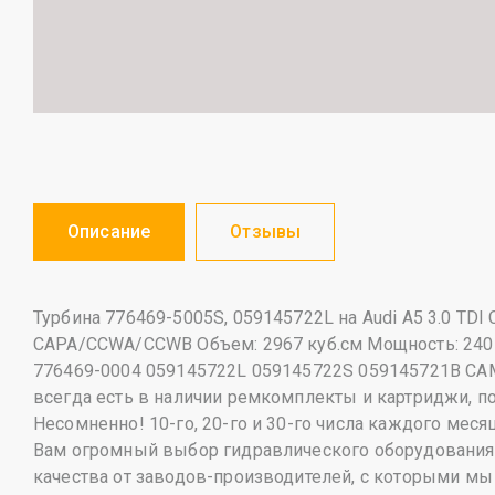
Описание
Отзывы
Турбина 776469-5005S, 059145722L на Audi A5 3.0 T
CAPA/CCWA/CCWB Объем: 2967 куб.см Мощность: 240 Л
776469-0004 059145722L 059145722S 059145721B CAM
всегда есть в наличии ремкомплекты и картриджи, п
Несомненно! 10-го, 20-го и 30-го числа каждого мес
Вам огромный выбор гидравлического оборудования, 
качества от заводов-производителей, с которыми мы