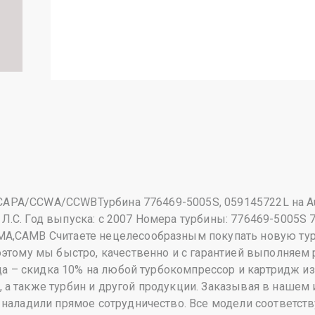
DI CAPA/CCWA/CCWBТурбина 776469-5005S, 059145722L на A
.С. Год выпуска: с 2007 Номера турбины: 776469-5005S 
A,CAMB Считаете нецелесообразным покупать новую тур
оэтому мы быстро, качественно и с гарантией выполняем
яца – скидка 10% на любой турбокомпрессор и картридж 
а также турбин и другой продукции. Заказывая в нашем и
 наладили прямое сотрудничество. Все модели соответст