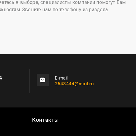
яетесь в выборе, специалисты компании помогут Вам
ностям. Звоните нам по телефону из раздела
4
Е-mail
2543444@mail.ru
Контакты