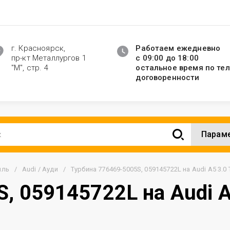
г. Красноярск,
Работаем ежедневно
пр-кт Металлургов 1
с 09:00 до 18:00
"М", стр. 4
остальное время по те
договоренности
Парам
иль
/
Audi / Ауди
/
Турбина 776469-5005S, 059145722L на Audi A5 3
, 059145722L на Audi A