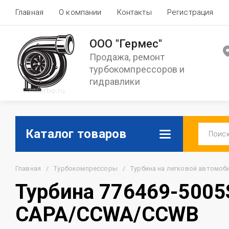
Главная
О компании
Контакты
Регистрация
ООО "Гермес"
Продажа, ремонт
турбокомпрессоров и
гидравлики
Каталог товаров
Главная
/
Турбокомпрессоры
/
Турбина на легковой автомоб
Турбина 776469-5005S
CAPA/CCWA/CCWB