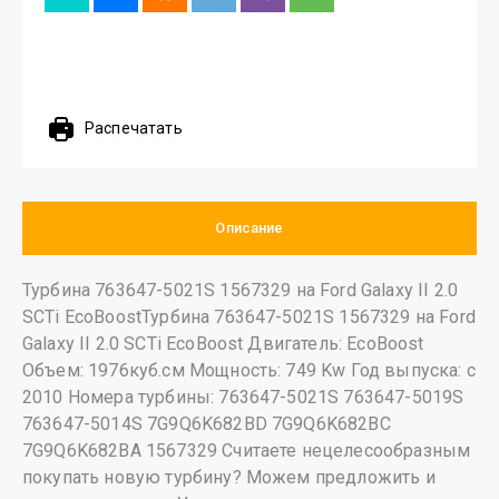
Распечатать
Описание
Турбина 763647-5021S 1567329 на Ford Galaxy II 2.0
SCTi EcoBoostТурбина 763647-5021S 1567329 на Ford
Galaxy II 2.0 SCTi EcoBoost Двигатель: EcoBoost
Объем: 1976куб.см Мощность: 749 Kw Год выпуска: с
2010 Номера турбины: 763647-5021S 763647-5019S
763647-5014S 7G9Q6K682BD 7G9Q6K682BC
7G9Q6K682BA 1567329 Считаете нецелесообразным
покупать новую турбину? Можем предложить и