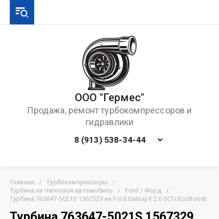
ООО "Гермес"
Продажа, ремонт турбокомпрессоров и
гидравлики
8 (913) 538-34-44
Главная
/
Турбокомпрессоры
/
Турбина на легковой автомобиль
/
Ford / Форд
/
Турбина 763647-5021S 1567329 на Ford Galaxy II 2.0 SCTi EcoBoost
Турбина 763647-5021S 1567329