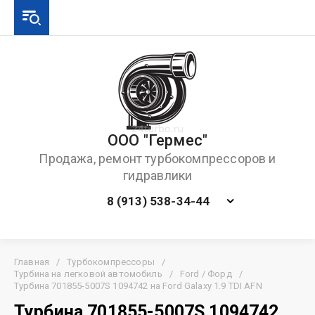
ООО "Гермес"
Продажа, ремонт турбокомпрессоров и
гидравлики
8 (913) 538-34-44
Главная
/
Турбокомпрессоры
/
Турбина на легковой автомобиль
/
Ford / Форд
/
Турбина 701855-5007S 1094742 на Ford Galaxy 1.9 TDI AFN
Турбина 701855-5007S 1094742