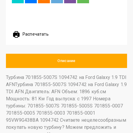
Распечатать
Описание
Турбина 701855-5007S 1094742 на Ford Galaxy 1.9 TDI
AFNТурбина 701855-5007S 1094742 на Ford Galaxy 1.9
TDI AFN Двигатель: AFN Объем: 1896 куб.см
Мощность: 81 Kw Год выпуска: с 1997 Номера
турбины: 701855-5007S 701855-5005S 701855-0007
701855-0005 701855-0003 701855-0001
95VW9G438BA 1094742 Считаете нецелесообразным
покупать новую турбину? Можем предложить и